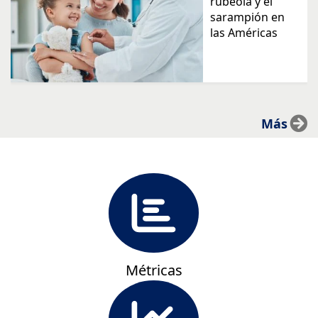
rubeola y el
sarampión en
las Américas
Más
Métricas