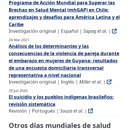
Programa de Acción Mundial para Superar las
Brechas en Salud Mental (mhGAP) en Chile:
aprendizajes y desafíos para América Latina y el
Caribe
Investigación original | Español |
Sapag et al.
|
24 Mar 2021
Análisis de los determinantes y las
consecuencias de la violencia de pareja durante
el embarazo en mujeres de Guyana: resultados
de una encuesta domiciliaria transversal
representativa a nivel nacional
Investigación original | Inglés |
Miller et al.
|
29 Jun 2020
El suicidio y los pueblos indígenas brasileños:
revisión sistemática
Revisión | Portugués |
Souza et al.
|
Otros días mundiales de salud