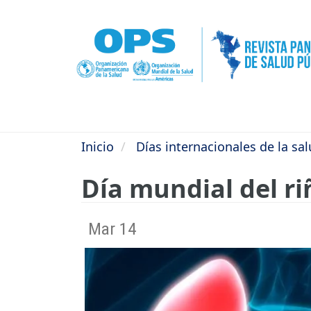
Pasar
al
contenido
principal
Inicio
Días internacionales de la sa
Día mundial del r
Mar 14