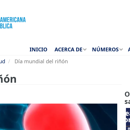
INICIO
ACERCA DE
NÚMEROS
lud
Día mundial del riñón
iñón
O
s