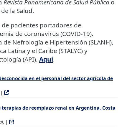
la
Revista Panamericana de Salud Pública
o
de la Salud.
de pacientes portadores de
demia de coronavirus (COVID-19).
 de Nefrología e Hipertensión (SLANH),
a Latina y el Caribe (STALYC) y
tología (API).
Aquí
.
desconocida en el personal del sector agrícola de
|
terapias de reemplazo renal en Argentina, Costa
al.
|