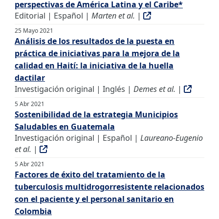
perspectivas de América Latina y el Caribe*
Editorial | Español |
Marten et al.
|
25 Mayo 2021
Análisis de los resultados de la puesta en
práctica de iniciativas para la mejora de la
calidad en Haití: la iniciativa de la huella
dactilar
Investigación original | Inglés |
Demes et al.
|
5 Abr 2021
Sostenibilidad de la estrategia Municipios
Saludables en Guatemala
Investigación original | Español |
Laureano-Eugenio
et al.
|
5 Abr 2021
Factores de éxito del tratamiento de la
tuberculosis multidrogorresistente relacionados
con el paciente y el personal sanitario en
Colombia