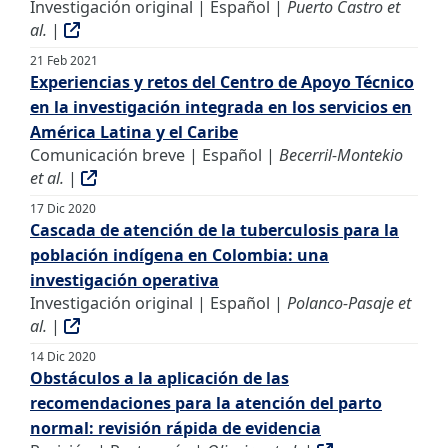
Investigación original | Español |
Puerto Castro et
al.
|
21 Feb 2021
Experiencias y retos del Centro de Apoyo Técnico
en la investigación integrada en los servicios en
América Latina y el Caribe
Comunicación breve | Español |
Becerril-Montekio
et al.
|
17 Dic 2020
Cascada de atención de la tuberculosis para la
población indígena en Colombia: una
investigación operativa
Investigación original | Español |
Polanco-Pasaje et
al.
|
14 Dic 2020
Obstáculos a la aplicación de las
recomendaciones para la atención del parto
normal: revisión rápida de evidencia