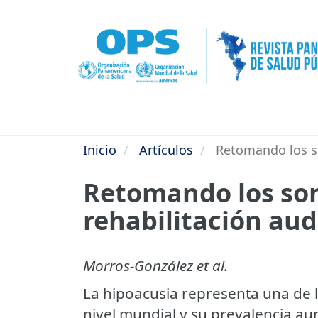
Pasar
al
contenido
principal
Inicio
Artículos
Retomando los so
Retomando los son
rehabilitación aud
Morros-González et al.
La hipoacusia representa una de l
nivel mundial y su prevalencia a