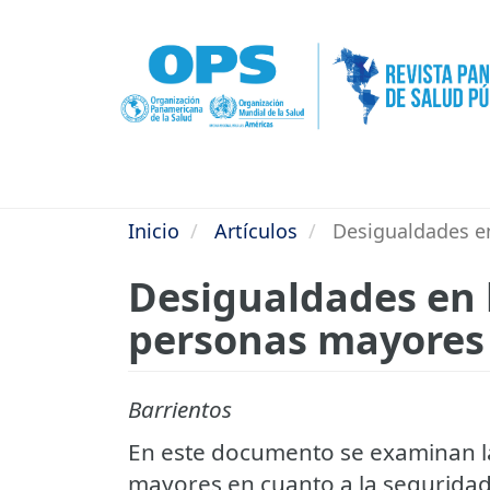
Pasar
al
contenido
principal
Inicio
Artículos
Desigualdades en
Desigualdades en l
personas mayores 
Barrientos
En este documento se examinan l
mayores en cuanto a la seguridad 