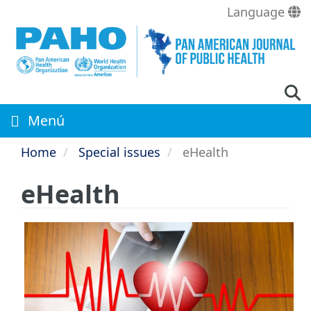
Skip
Language
to
main
content
Menú
Home
Special issues
eHealth
eHealth