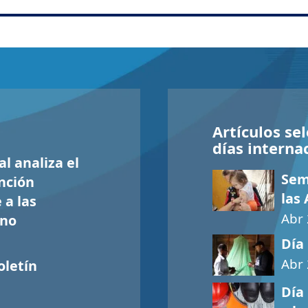
Artículos se
días interna
l analiza el
Sem
nción
las
 a las
Abr 
 no
Día
Abr
oletín
Día