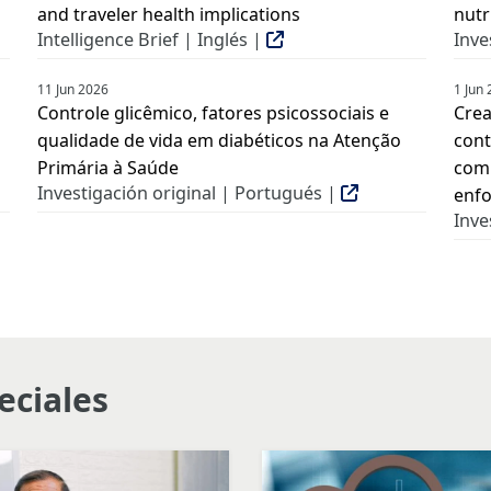
and traveler health implications
nutr
Intelligence Brief | Inglés |
Inve
11 Jun 2026
1 Jun
Controle glicêmico, fatores psicossociais e
Crea
qualidade de vida em diabéticos na Atenção
cont
Primária à Saúde
comu
Investigación original | Portugués |
enfo
Inve
eciales