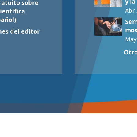
y la
ratuito sobre
Abr
ientífica
añol)
Sem
mos
es del editor
May
Otro