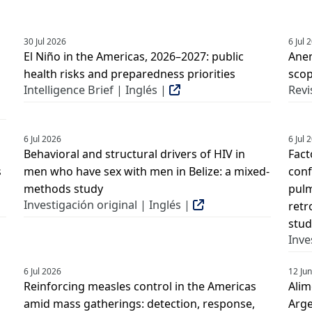
30 Jul 2026
6 Jul 
El Niño in the Americas, 2026–2027: public
Anem
health risks and preparedness priorities
scop
Intelligence Brief | Inglés |
Revi
6 Jul 2026
6 Jul 
Behavioral and structural drivers of HIV in
Fact
s
men who have sex with men in Belize: a mixed-
conf
methods study
pulm
Investigación original | Inglés |
retr
stud
Inve
6 Jul 2026
12 Ju
Reinforcing measles control in the Americas
Alim
amid mass gatherings: detection, response,
Arge