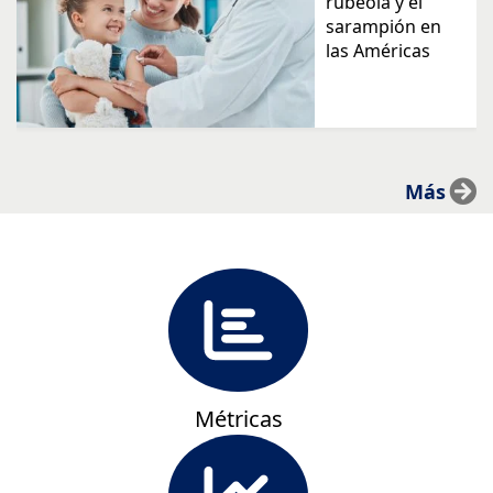
rubeola y el
sarampión en
las Américas
Más
Métricas